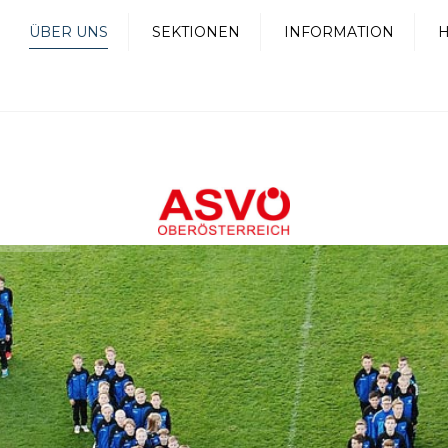
ÜBER UNS
SEKTIONEN
INFORMATION
H
ITGLIEDSCHAFTEN
BEHINDERTENSPORT
TERMINE
UNKTIONÄRINNEN
TRIATHLON
DOWNLOADS
EITBILD
TURNEN FÜR ALLE
NEWS
ESCHICHTE
FUSSBALL
IMPRESSUM
HRENMITGLIEDER
JUDO
AHLEN & FAKTEN
WINTERSPORT
LEICHTATHLETIK
CITYLAUF
TENNIS
TISCHTENNIS
RADSPORT