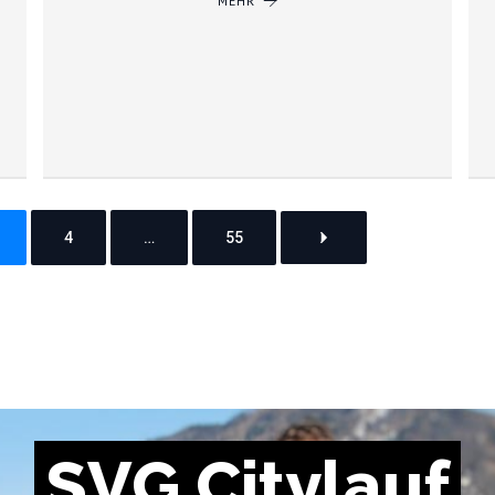
MEHR
4
…
55
S
V
G
C
i
t
y
l
a
u
f