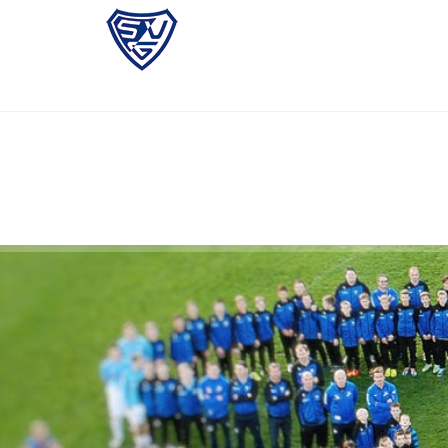
M
F
L
G
E
Z