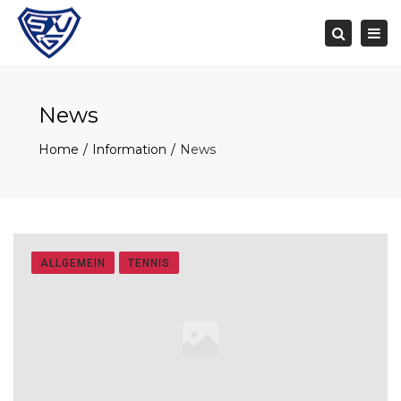
Togg
navi
Search
News
Home
Information
News
ALLGEMEIN
TENNIS