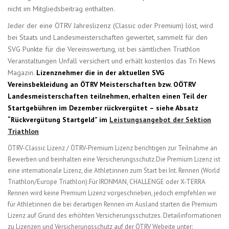
nicht im Mitgliedsbeitrag enthalten.
Jeder der eine ÖTRV Jahreslizenz (Classic oder Premium) löst, wird
bei Staats und Landesmeisterschaften gewertet, sammelt für den
SVG Punkte für die Vereinswertung, ist bei sämtlichen Triathlon
Veranstaltungen Unfall versichert und erhält kostenlos das Tri News
Magazin.
Lizenznehmer die in der aktuellen SVG
Vereinsbekleidung an ÖTRV Meisterschaften bzw. OÖTRV
Landesmeisterschaften teilnehmen, erhalten einen Teil der
Startgebühren im Dezember rückvergütet – siehe Absatz
“Rückvergütung Startgeld” im
Leistungsangebot der Sektion
Triathlon
ÖTRV-Classic Lizenz / ÖTRV-Premium Lizenz berichtigen zur Teilnahme an
Bewerben und beinhalten eine Versicherungsschutz.Die Premium Lizenz ist
eine internationale Lizenz, die Athlet:innen zum Start bei Int. Rennen (World
Triathlon/Europe Triathlon).Für IRONMAN, CHALLENGE oder X-TERRA
Rennen wird keine Premium Lizenz vorgeschrieben, jedoch empfehlen wir
für Athlet:innen die bei derartigen Rennen im Ausland starten die Premium
Lizenz auf Grund des erhöhten Versicherungsschutzes. Detailinformationen
zu Lizenzen und Versicherungsschutz auf der ÖTRV Webeite unter: